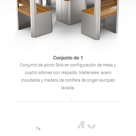
Mesas
Merenderos
inglés (USA)
alemán
Pérgolas
Vallas
francés
español
Rejas para árboles
Paneles informativos
italiano
finés
Conjunto de 1
Conjunto de picnic Stilo en configuración de mesa y
cuatro sillones con respaldo. Materiales: acero
Comederos para aves
Farolas
letón
lituano
inoxidable y madera de conífera de origen europeo
lacada.
Postes de señales de
Cadenas
rumano
noruego bokmal
tráfico
Estaciones de
4x
estonio
croata
desinfección
1x