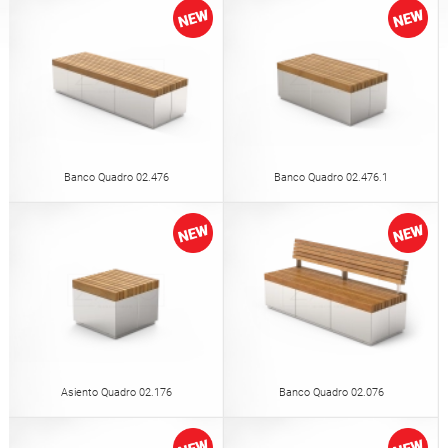
Mesas
Merenderos
inglés (USA)
alemán
Pérgolas
Vallas
francés
español
Rejas para árboles
Paneles informativos
italiano
finés
Banco Quadro 02.476
Banco Quadro 02.476.1
Comederos para aves
Farolas
letón
lituano
Postes de señales de
Cadenas
rumano
noruego bokmal
tráfico
Estaciones de
Asiento Quadro 02.176
Banco Quadro 02.076
estonio
croata
desinfección