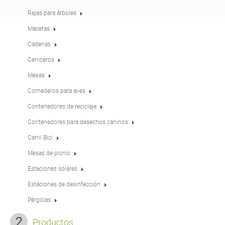
Mesas
Merenderos
inglés (USA)
alemán
Rejas para árboles
Macetas
Cadenas
Pérgolas
Vallas
francés
español
Ceniceros
Mesas
Rejas para árboles
Paneles informativos
italiano
finés
Comederos para aves
Contenedores de reciclaje
Comederos para aves
Farolas
Contenedores para desechos caninos
letón
lituano
Carril Bici
Mesas de picnic
Postes de señales de
Cadenas
rumano
noruego bokmal
tráfico
Estaciones solares
Estaciones de desinfección
Estaciones de
estonio
croata
desinfección
Pérgolas
Productos