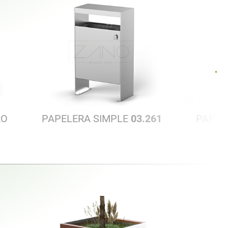
RO
PAPELERA SIMPLE
03.261
PAPEL
S