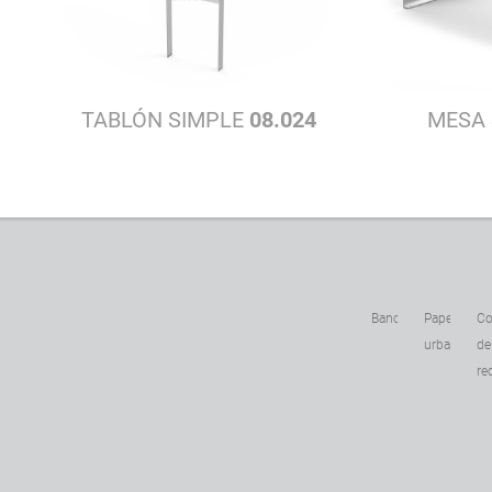
TABLÓN SIMPLE
08.024
MESA
Bancas
Papeleras
Co
urbanas
de
re