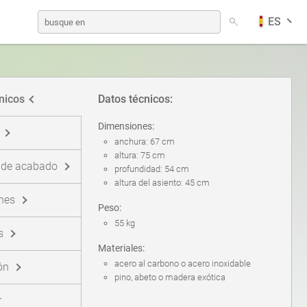
ES
Contenedores de desechos caninos
alemán
nicos
Datos técnicos:
Estaciones de carga solar
finés
Dimensiones:
anchura: 67 cm
altura: 75 cm
 de acabado
profundidad: 54 cm
Merenderos
noruego bokmal
altura del asiento: 45 cm
nes
Peso:
55 kg
Paneles informativos
s
Materiales:
acero al carbono o acero inoxidable
ón
pino, abeto o madera exótica
Postes de señales de tráfico
r