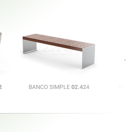
2
BANCO SIMPLE
02.424
SILL