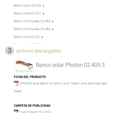
Banco Aplos 02.406
Banco Arena 02.021
Banco Art Nouveau 02.084
Banco Art Nouveau 02.484
Banco Aura 02.023
Banco Aura 02.023.1
archivos descargables
Banco Aura 02.223
Banco Aura 02.023.2
Banco solar Photon 02.409.3
Banco B-bench 02.410.1
Banco B-bench 02.010
FICHA DEL PRODUCTO
PHOTON Solar Bench 02.409.3 ver.01 metric units technical data
Banco B-bench 02.410
sheet
Banco Bergen 02.015
Banco Bergen 02.215
CARPETA DE PUBLICIDAD
Banco Biker 02.417
ZANO Smart City 2024