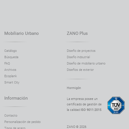
Banco Domino 90 02.440.1
Banco Flash 02.425.1
Banco Flash 02.325
Mobiliario Urbano
ZANO Plus
Banco Flash 02.125
Banco Flash 02.825
Catálogo
Diseño de proyectos
Banco Flash 02.325.1
Búsqueda
Diseño indsutrial
Banco Flash 02.725
FAQ
Diseño de mobiliario urbano
Banco Flash 02.025
Archivos
Diseños de exterior
Ecoplank
Banco Flash 02.225
Smart City
Banco Flash 02.425
Hormigón
Banco Flash 02.725.1
Información
La empresa posee un
certificado de gestión de
Banco Flex 02.018
la calidad
ISO 9011:2015
Banco Flex 02.418
Contacto
Personalización de pedido
Banco Flora 02.427
ZANO © 2026
Tipos de acero