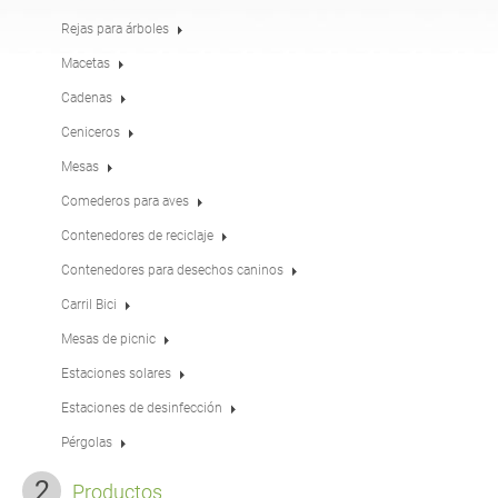
Mesas
Merenderos
inglés (USA)
alemán
Rejas para árboles
Macetas
Cadenas
Pérgolas
Vallas
francés
español
Ceniceros
Mesas
Rejas para árboles
Paneles informativos
italiano
finés
Comederos para aves
Contenedores de reciclaje
Comederos para aves
Farolas
Contenedores para desechos caninos
letón
lituano
Carril Bici
Mesas de picnic
Postes de señales de
Cadenas
rumano
noruego bokmal
tráfico
Estaciones solares
Estaciones de desinfección
Estaciones de
estonio
croata
desinfección
Pérgolas
Productos