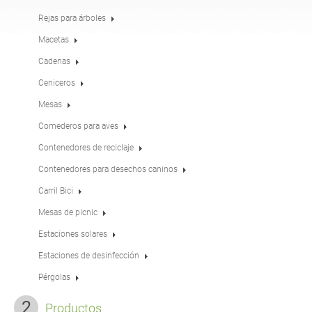
Mesas
Merenderos
inglés (USA)
alemán
Rejas para árboles
Macetas
Cadenas
Pérgolas
Vallas
francés
español
Ceniceros
Mesas
Rejas para árboles
Paneles informativos
italiano
finés
Comederos para aves
Contenedores de reciclaje
Comederos para aves
Farolas
Contenedores para desechos caninos
letón
lituano
Carril Bici
Mesas de picnic
Postes de señales de
Cadenas
rumano
noruego bokmal
tráfico
Estaciones solares
Estaciones de desinfección
Estaciones de
estonio
croata
desinfección
Pérgolas
Productos