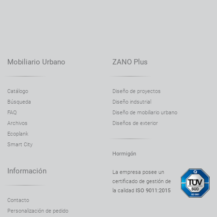
Banco Domino 90 02.440.1
Banco Flash 02.425.1
Banco Flash 02.325
Banco Flash 02.125
Mobiliario Urbano
ZANO Plus
Banco Flash 02.825
Banco Flash 02.325.1
Catálogo
Diseño de proyectos
Búsqueda
Diseño indsutrial
Banco Flash 02.725
FAQ
Diseño de mobiliario urbano
Banco Flash 02.025
Archivos
Diseños de exterior
Banco Flash 02.225
Ecoplank
Smart City
Banco Flash 02.425
Hormigón
Banco Flash 02.725.1
Información
La empresa posee un
Banco Flex 02.018
certificado de gestión de
la calidad
ISO 9011:2015
Banco Flex 02.418
Contacto
Banco Flora 02.427
Personalización de pedido