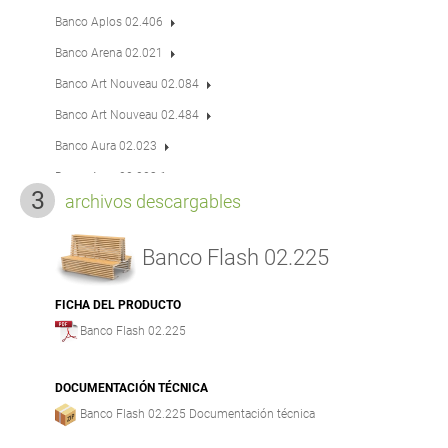
Banco Aplos 02.406
Banco Arena 02.021
Banco Art Nouveau 02.084
Banco Art Nouveau 02.484
Banco Aura 02.023
Banco Aura 02.023.1
archivos descargables
Banco Aura 02.223
Banco Aura 02.023.2
Banco Flash 02.225
Banco B-bench 02.410.1
Banco B-bench 02.010
FICHA DEL PRODUCTO
Banco Flash 02.225
Banco B-bench 02.410
Banco Bergen 02.015
DOCUMENTACIÓN TÉCNICA
Banco Bergen 02.215
Banco Flash 02.225 Documentación técnica
Banco Biker 02.417