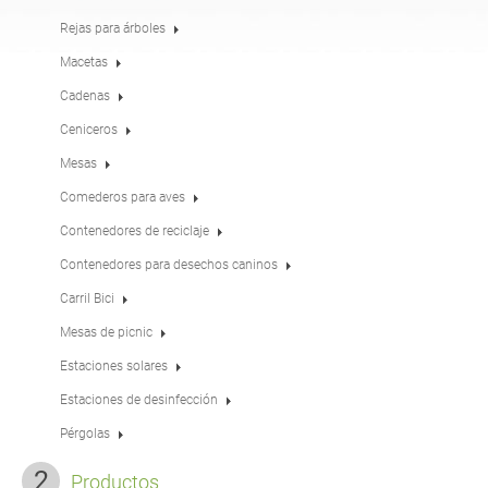
Mesas
Merenderos
inglés (USA)
alemán
Rejas para árboles
Macetas
Cadenas
Pérgolas
Vallas
francés
español
Ceniceros
Mesas
Rejas para árboles
Paneles informativos
italiano
finés
Comederos para aves
Contenedores de reciclaje
Comederos para aves
Farolas
Contenedores para desechos caninos
letón
lituano
Carril Bici
Mesas de picnic
Postes de señales de
Cadenas
rumano
noruego bokmal
tráfico
Estaciones solares
Estaciones de desinfección
Estaciones de
estonio
croata
desinfección
Pérgolas
Productos