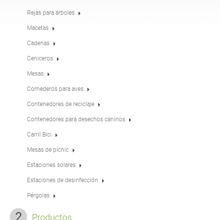
Mesas
Merenderos
inglés (USA)
alemán
Rejas para árboles
Macetas
Cadenas
Pérgolas
Vallas
francés
español
Ceniceros
Mesas
Rejas para árboles
Paneles informativos
italiano
finés
Comederos para aves
Contenedores de reciclaje
Comederos para aves
Farolas
Contenedores para desechos caninos
letón
lituano
Carril Bici
Mesas de picnic
Postes de señales de
Cadenas
rumano
noruego bokmal
tráfico
Estaciones solares
Estaciones de desinfección
Estaciones de
estonio
croata
desinfección
Pérgolas
Productos