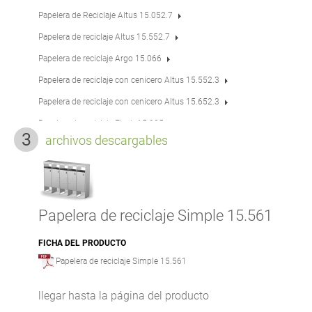
Papelera de Reciclaje Altus 15.052.7
Papelera de reciclaje Altus 15.552.7
Papelera de reciclaje Argo 15.066
Papelera de reciclaje con cenicero Altus 15.552.3
Papelera de reciclaje con cenicero Altus 15.652.3
Papelera de reciclaje Flash 15.025
archivos descargables
Papelera de reciclaje Flash 15.425
Papelera de reciclaje Flash 15.225
Papelera de reciclaje Flash 15.525
Papelera de reciclaje Pavo 15.063
Papelera de reciclaje Simple 15.561
Papelera de reciclaje Pavo 15.563
FICHA DEL PRODUCTO
Papelera de reciclaje Pavo 15.263
Papelera de reciclaje Simple 15.561
Papelera de reciclaje Pavo 15.463
llegar hasta la página del producto
Papelera de reciclaje Quadro 15.076.1