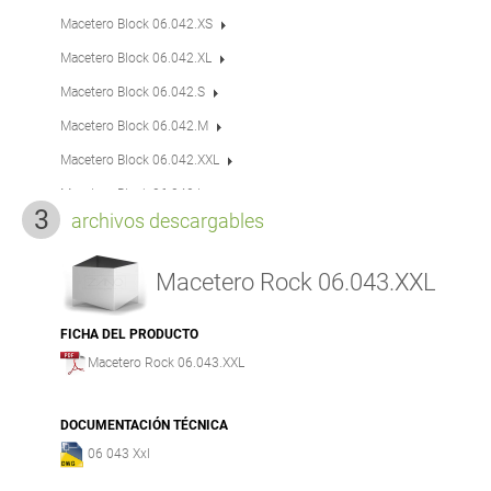
Macetero Block 06.042.XS
Macetero Block 06.042.XL
Macetero Block 06.042.S
Macetero Block 06.042.M
Macetero Block 06.042.XXL
Macetero Block 06.042.L
archivos descargables
Macetero Domino 06.440
Macetero Flash 06.025.S
Macetero Rock 06.043.XXL
Macetero Flash 06.025.M
Macetero Flash 06.025.L
FICHA DEL PRODUCTO
Macetero Rock 06.043.XXL
Macetero Flash 06.025.XL
Macetero IVO 06.045.L
DOCUMENTACIÓN TÉCNICA
Macetero IVO 06.045.XL
06 043 Xxl
Macetero IVO 06.045.S