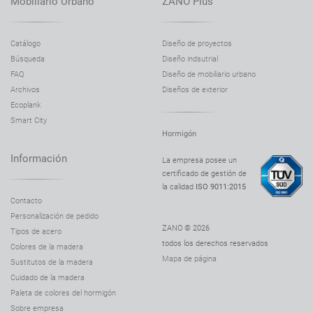
Mobiliario Urbano
ZANO Plus
Macetero Rock 06.043.S
Macetero Rock 06.043.M
Catálogo
Diseño de proyectos
Búsqueda
Diseño indsutrial
Macetero Rock 06.043.L
FAQ
Diseño de mobiliario urbano
Macetero Rock 06.043.XL
Archivos
Diseños de exterior
Macetero Rock 06.043.XXL
Ecoplank
Smart City
Macetero Salver 06.038.XL
Hormigón
Macetero Salver 06.038.S
Información
La empresa posee un
Macetero Salver 06.038.M
certificado de gestión de
la calidad
ISO 9011:2015
Macetero Salver 06.038.L
Contacto
Macetero Scandik 06.046.S
Personalización de pedido
ZANO © 2026
Tipos de acero
Macetero Scandik 06.046.M
todos los derechos reservados
Colores de la madera
Macetero Scandik 06.046.L
Mapa de página
Sustitutos de la madera
Macetero Scandik 90° 06.046.1
Cuidado de la madera
Paleta de colores del hormigón
Macetero Simple 06.040.S
Sobre empresa