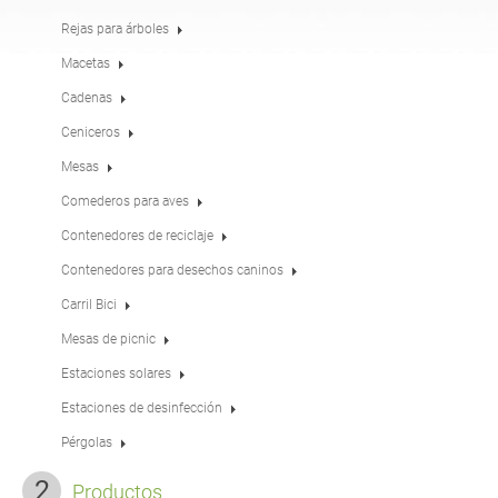
Mesas
Merenderos
inglés (USA)
alemán
Rejas para árboles
Macetas
Cadenas
Pérgolas
Vallas
francés
español
Ceniceros
Mesas
Rejas para árboles
Paneles informativos
italiano
finés
Comederos para aves
Contenedores de reciclaje
Comederos para aves
Farolas
Contenedores para desechos caninos
letón
lituano
Carril Bici
Mesas de picnic
Postes de señales de
Cadenas
rumano
noruego bokmal
tráfico
Estaciones solares
Estaciones de desinfección
Estaciones de
estonio
croata
desinfección
Pérgolas
Productos