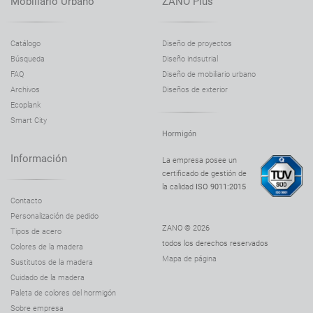
Mobiliario Urbano
ZANO Plus
Macetero Rock 06.043.S
Macetero Rock 06.043.M
Catálogo
Diseño de proyectos
Búsqueda
Diseño indsutrial
Macetero Rock 06.043.L
FAQ
Diseño de mobiliario urbano
Macetero Rock 06.043.XL
Archivos
Diseños de exterior
Macetero Rock 06.043.XXL
Ecoplank
Smart City
Macetero Salver 06.038.XL
Hormigón
Macetero Salver 06.038.S
Información
La empresa posee un
Macetero Salver 06.038.M
certificado de gestión de
la calidad
ISO 9011:2015
Macetero Salver 06.038.L
Contacto
Macetero Scandik 06.046.S
Personalización de pedido
ZANO © 2026
Tipos de acero
Macetero Scandik 06.046.M
todos los derechos reservados
Colores de la madera
Macetero Scandik 06.046.L
Mapa de página
Sustitutos de la madera
Macetero Scandik 90° 06.046.1
Cuidado de la madera
Paleta de colores del hormigón
Macetero Simple 06.040.S
Sobre empresa