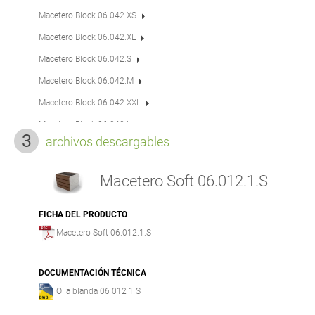
Macetero Block 06.042.XS
Macetero Block 06.042.XL
Macetero Block 06.042.S
Macetero Block 06.042.M
Macetero Block 06.042.XXL
Macetero Block 06.042.L
archivos descargables
Macetero Domino 06.440
Macetero Flash 06.025.S
Macetero Soft 06.012.1.S
Macetero Flash 06.025.M
Macetero Flash 06.025.L
FICHA DEL PRODUCTO
Macetero Soft 06.012.1.S
Macetero Flash 06.025.XL
Macetero IVO 06.045.L
DOCUMENTACIÓN TÉCNICA
Macetero IVO 06.045.XL
Olla blanda 06 012 1 S
Macetero IVO 06.045.S