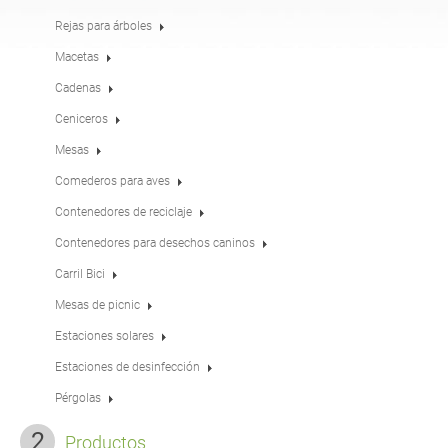
Mesas
Merenderos
inglés (USA)
alemán
Rejas para árboles
Macetas
Cadenas
Pérgolas
Vallas
francés
español
Ceniceros
Mesas
Rejas para árboles
Paneles informativos
italiano
finés
Comederos para aves
Contenedores de reciclaje
Comederos para aves
Farolas
Contenedores para desechos caninos
letón
lituano
Carril Bici
Mesas de picnic
Postes de señales de
Cadenas
rumano
noruego bokmal
tráfico
Estaciones solares
Estaciones de desinfección
Estaciones de
estonio
croata
desinfección
Pérgolas
Productos