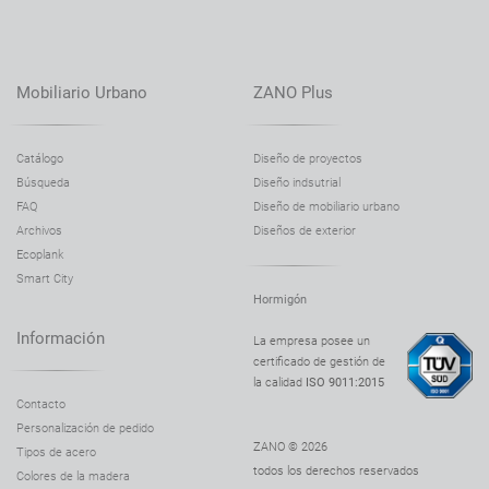
Papelera Soft 03.012
Papelera Soft 03.012.1
Mobiliario Urbano
ZANO Plus
Papelera Start 03.044
Papelera Start con cenicero 03.044.1
Catálogo
Diseño de proyectos
Papelera Stilo 03.048
Búsqueda
Diseño indsutrial
Papelera Stilo 03.048.1
FAQ
Diseño de mobiliario urbano
Papelera Tino 03.034
Archivos
Diseños de exterior
Ecoplank
Papelera Trigono 03.070
Smart City
Papelera Tubus 03.053.1
Hormigón
Papelera Tubus 03.053
Información
La empresa posee un
certificado de gestión de
Papelera Tubus 03.053.10
la calidad
ISO 9011:2015
Papelera Tubus 03.053.9
Contacto
Personalización de pedido
Papelera Tubus 03.053.11
ZANO © 2026
Tipos de acero
Papelera Tubus 03.053.8
todos los derechos reservados
Colores de la madera