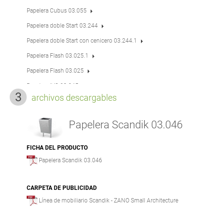
Papelera Cubus 03.055
Papelera doble Start 03.244
Papelera doble Start con cenicero 03.244.1
Papelera Flash 03.025.1
Papelera Flash 03.025
Papelera IVO 03.045
archivos descargables
Papelera IVO con cenicero 03.045.1
Papelera Jester 03.059
Papelera Scandik 03.046
Papelera Jester con cenicero 03.059.1
Papelera Mico 03.057
FICHA DEL PRODUCTO
Papelera Scandik 03.046
Papelera Mimesis 03.062
Papelera Norvik 03.067
CARPETA DE PUBLICIDAD
Papelera Onis 03.058
Línea de mobiliario Scandik - ZANO Small Architecture
Papelera Pavo 03.063