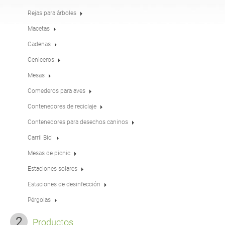
Mesas
Merenderos
inglés (USA)
alemán
Rejas para árboles
Macetas
Cadenas
Pérgolas
Vallas
francés
español
Ceniceros
Mesas
Rejas para árboles
Paneles informativos
italiano
finés
Comederos para aves
Contenedores de reciclaje
Comederos para aves
Farolas
Contenedores para desechos caninos
letón
lituano
Carril Bici
Mesas de picnic
Postes de señales de
Cadenas
rumano
noruego bokmal
tráfico
Estaciones solares
Estaciones de desinfección
Estaciones de
estonio
croata
desinfección
Pérgolas
Productos