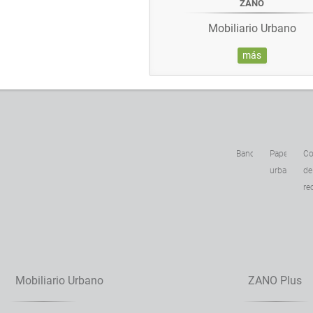
ZANO
Mobiliario Urbano
más
Bancas
Papeleras
Co
urbanas
de
re
Mobiliario Urbano
ZANO Plus