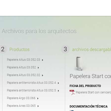
 urbanas
Contenedores de reciclaje
inglés (USA)
Archivos para los arquitectos
miento para bicicletas
Carril Bici
italiano
Productos
archivos descargab
Papelera Altus 03.052.03
Mesas
rumano
Papelera Altus 03.052
Papelera Start co
Papelera Altus 03.052.02
Rejas para árboles
Papelera antiterrorista Altus 03.052.4
FICHA DEL PRODUCTO
Papelera antiterrorista Altus 03.052.5
Papelera Start con cenicer
Papelera Argo 03.066
Cadenas
Papelera Aries 03.065
DOCUMENTACIÓN TÉCNICA