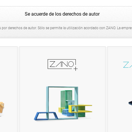
Papelera IVO 03.045
Se acuerde de los derechos de autor
Papelera IVO con cenicero 03.045.1
Papelera Jester 03.059
 por derechos de autor. Sólo se permite la utilización acordado con ZANO. La empre
Papelera Jester con cenicero 03.059.1
Papelera Mico 03.057
Papelera Mimesis 03.062
Papelera Norvik 03.067
Papelera Onis 03.058
Papelera Pavo 03.063
Papelera Pavo 03.063.1
Papelera Photon 03.009
Papelera Porto 03.093
Papelera Quadro 03.076.1
Papelera Reliq 03.013