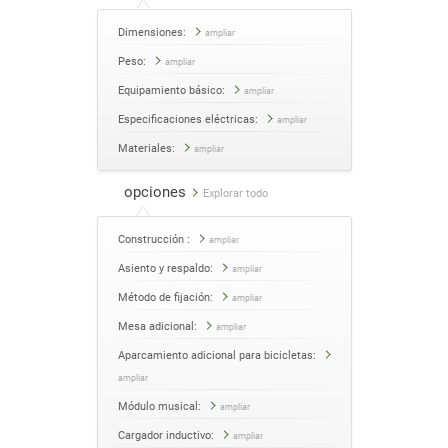
Dimensiones:
ampliar
Peso:
ampliar
Equipamiento básico:
ampliar
Especificaciones eléctricas:
ampliar
Materiales:
ampliar
opciones
Explorar todo
Construcción :
ampliar
Asiento y respaldo:
ampliar
Método de fijación:
ampliar
Mesa adicional:
ampliar
Aparcamiento adicional para bicicletas:
ampliar
Módulo musical:
ampliar
Cargador inductivo:
ampliar