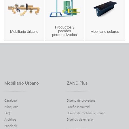
Productos y
pedidos
Mobiliario Urbano
Mobiliario solares
personalizados
Mobiliario Urbano
ZANO Plus
Catálogo
Diseño de proyectos
Búsqueda
Diseño indsutrial
FAQ
Diseño de mobiliario urbano
Archivos
Diseños de exterior
Ecoplank