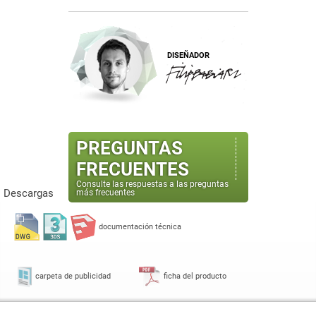
DISEÑADOR
PREGUNTAS
FRECUENTES
Consulte las respuestas a las preguntas
Descargas
más frecuentes
documentación técnica
carpeta de publicidad
ficha del producto